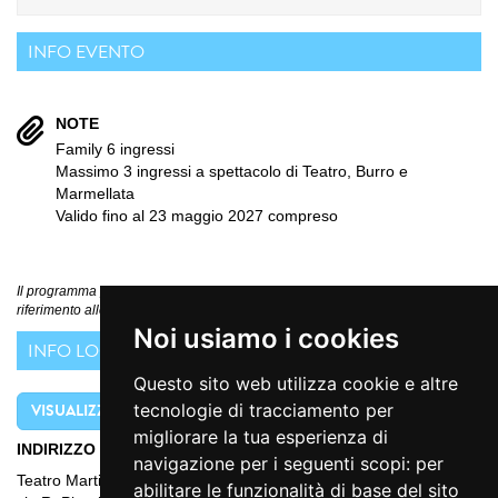
INFO EVENTO
NOTE
Family 6 ingressi
Massimo 3 ingressi a spettacolo di Teatro, Burro e
Marmellata
Valido fino al 23 maggio 2027 compreso
Il programma potrebbe subire variazioni, si consiglia di fare sempre
riferimento alle comunicazioni ufficiali diffuse dall'Organizzatore
Noi usiamo i cookies
INFO LOCATION
Questo sito web utilizza cookie e altre
VISUALIZZA MAPPA
tecnologie di tracciamento per
migliorare la tua esperienza di
INDIRIZZO
navigazione per i seguenti scopi:
per
Teatro Martinitt
abilitare le funzionalità di base del sito