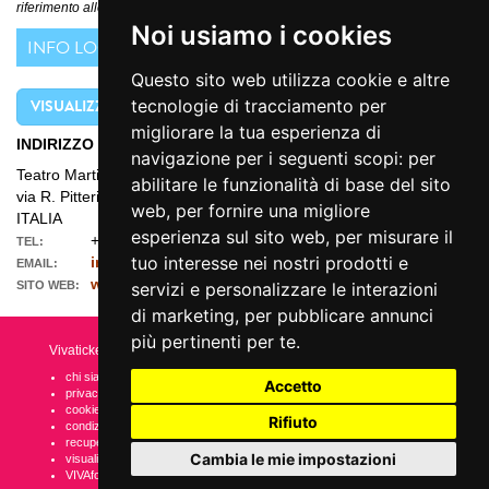
riferimento alle comunicazioni ufficiali diffuse dall'Organizzatore
Noi usiamo i cookies
INFO LOCATION
Questo sito web utilizza cookie e altre
VISUALIZZA MAPPA
tecnologie di tracciamento per
migliorare la tua esperienza di
INDIRIZZO
navigazione per i seguenti scopi:
per
Teatro Martinitt
abilitare le funzionalità di base del sito
via R. Pitteri, 58 MILANO (MI)
web
,
per fornire una migliore
ITALIA
esperienza sul sito web
,
per misurare il
+39 02 36580010
TEL:
tuo interesse nei nostri prodotti e
info@teatromartinitt.it
EMAIL:
www.teatromartinitt.it
SITO WEB:
servizi e personalizzare le interazioni
di marketing
,
per pubblicare annunci
più pertinenti per te
.
Vivaticket
Aiuto e Assistenza
chi siamo
guida al servizio
Accetto
privacy
domande frequenti
cookie
modalità di pagamento
Rifiuto
condizioni generali
assistenza
recupero prenotazioni
odr
Cambia le mie impostazioni
visualizza ricevuta
fatturazione elettronica
VIVAforVoucher
scelta spettacoli in