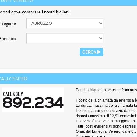
PUNTI VENDITA
copri dove comprare i nostri biglietti:
Regione:
Provincia:
CERCA
CALLCENTER
Per chi chiama dall'estero - from out
Il costo della chiamata da rete fissa 
La durata massima della chiamata tari
Il costo massimo del servizio da rete 
risposta massimo di 12,91 centesimi.
Il servizio è riservato ai maggiorenni.
Tutti i costi evidenziati sono espressi 
Orari: dal Lunedì al Venerdì dalle 8:3
Domenica chiuso